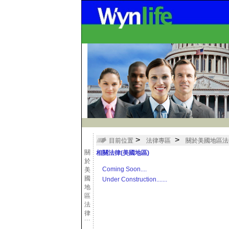
>
>
目前位置
法律專區
關於美國地區法
關
相關法律(美國地區)
於
Coming Soon....
美
國
Under Construction.......
地
區
法
律