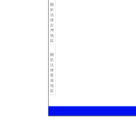
關
於
法
律
台
灣
地
區
關
於
法
律
香
港
地
區